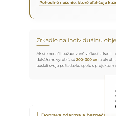
Pohodlné riešenie, ktoré uľahčuje k
Zrkadlo na individuálnu ob
Ak ste nenašli požadovanú veľkosť zrkadla al
dokážeme vyrobiť, sú
200×300 cm
a okrúhl
poslali svoju požiadavku spolu s projektom
Doprava zdarma a bezpečná pr