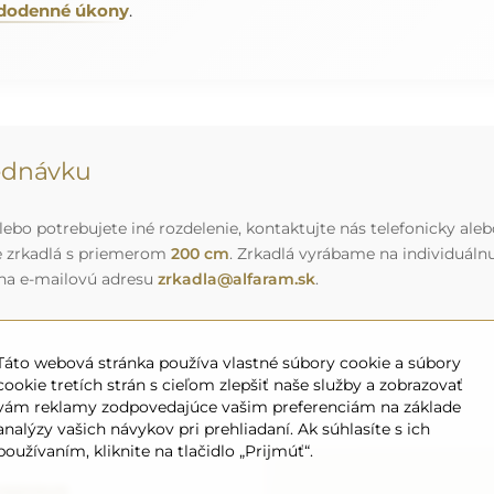
aždodenné úkony
.
jednávku
ebo potrebujete iné rozdelenie, kontaktujte nás telefonicky aleb
e zrkadlá s priemerom
200 cm
. Zrkadlá vyrábame na individuál
 na e-mailovú adresu
zrkadla@alfaram.sk
.
Táto webová stránka používa vlastné súbory cookie a súbory
cookie tretích strán s cieľom zlepšiť naše služby a zobrazovať
vám reklamy zodpovedajúce vašim preferenciám na základe
analýzy vašich návykov pri prehliadaní. Ak súhlasíte s ich
používaním, kliknite na tlačidlo „Prijmúť“.
eprava