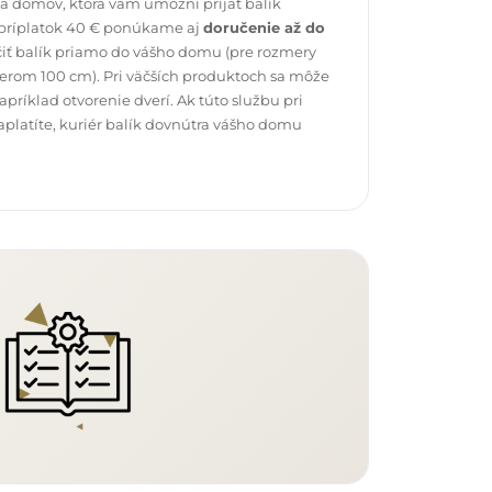
 domov, ktorá vám umožní prijať balík
 príplatok 40 € ponúkame aj
doručenie až do
čiť balík priamo do vášho domu (pre rozmery
erom 100 cm). Pri väčších produktoch sa môže
ríklad otvorenie dverí. Ak túto službu pri
platíte, kuriér balík dovnútra vášho domu