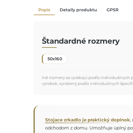
Popis
Detaily produktu
GPSR
Štandardné rozmery
50x160
Iné rozmery sa vyrábajú podľa individuálnych 
výrobok, vyrobený podľa individuálnych špecifi
Stojace zrkadlo je praktický doplnok
,
odchodom z domu. Umožňuje úplný pohľad 