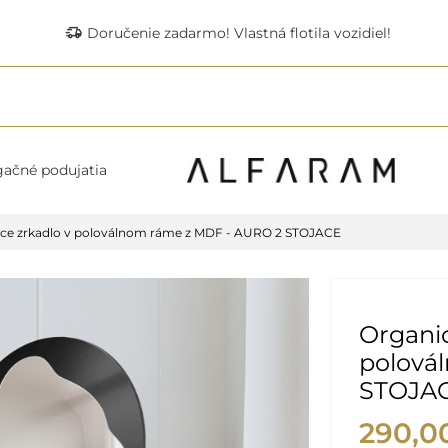
delivery_truck_speed
Doručenie zadarmo! Vlastná flotila vozidiel!
ačné podujatia
ace zrkadlo v poloválnom ráme z MDF - AURO 2 STOJACE
Organic
polová
STOJA
290,0