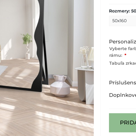
Rozmery: 5
Personaliz
Vyberte fa
rámu:
*
Tabuľa zrka
Príslušen
Doplnkov
PRID