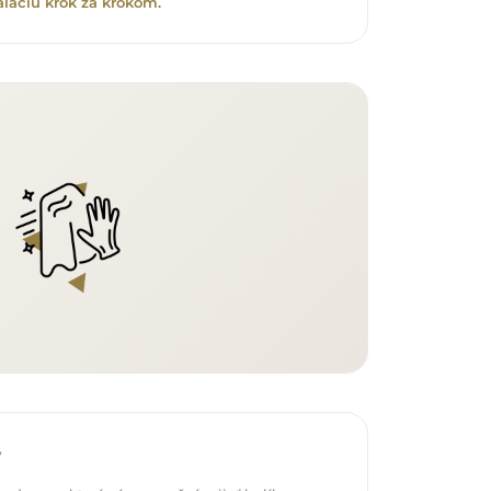
aláciu krok za krokom.
v