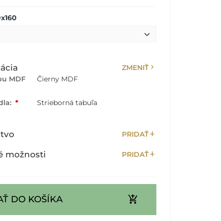
0x160
chevron_right
ácia
ZMENIŤ
rbu MDF
Čierny MDF
dla:
*
Strieborná tabuľa
add
stvo
PRIDAŤ
add
é možnosti
PRIDAŤ
add_shopping_cart
AŤ DO KOŠÍKA