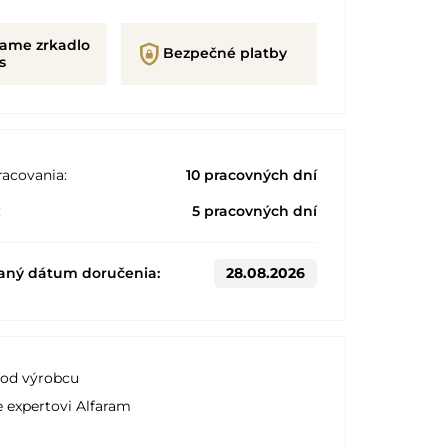
rame zrkadlo
shield_lock
Bezpečné platby
s
acovania:
10 pracovných dní
:
5 pracovných dní
aný dátum doručenia:
28.08.2026
 od výrobcu
e expertovi Alfaram