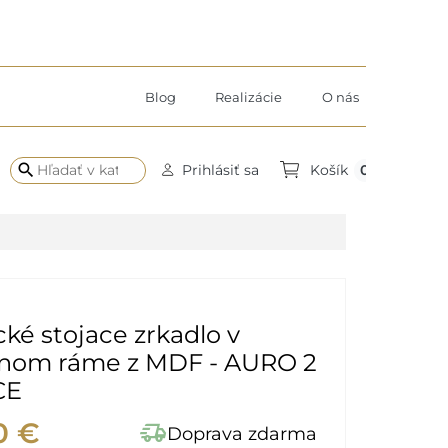
Blog
Realizácie
O nás
search
0
Prihlásiť sa
Košík
ké stojace zrkadlo v
lnom ráme z MDF - AURO 2
CE
0 €
delivery_truck_speed
Doprava zdarma