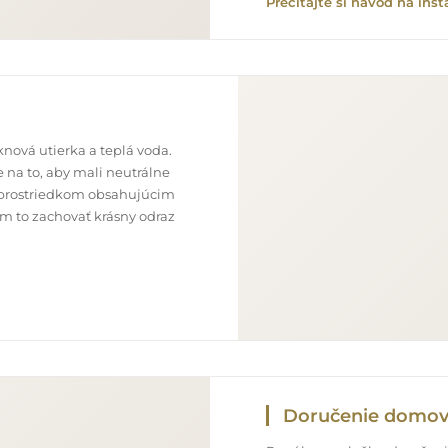
Prečítajte si návod na inšt
nová utierka a teplá voda.
 na to, aby mali neutrálne
im prostriedkom obsahujúcim
ám to zachovať krásny odraz
Doručenie domo