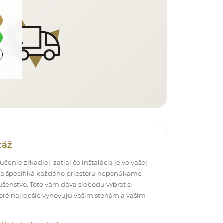
táž
čenie zrkadiel, zatiaľ čo inštalácia je vo vašej
a špecifiká každého priestoru neponúkame
šenstvo. Toto vám dáva slobodu vybrať si
oré najlepšie vyhovujú vašim stenám a vašim