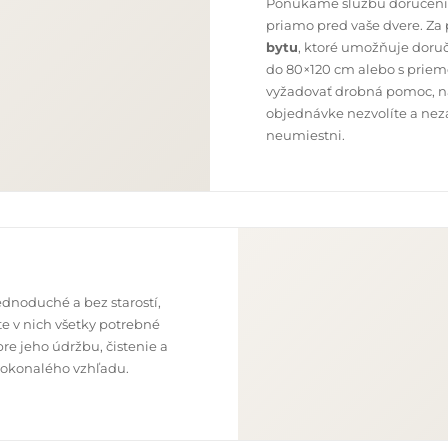
Ponúkame službu doručenia
priamo pred vaše dvere. Za
bytu
, ktoré umožňuje doru
do 80×120 cm alebo s priem
vyžadovať drobná pomoc, nap
objednávke nezvolíte a neza
neumiestni.
dnoduché a bez starostí,
e v nich všetky potrebné
re jeho údržbu, čistenie a
o dokonalého vzhľadu.