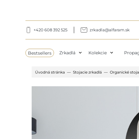
+420 608 392 525
zrkadla@alfaram.sk
expand_more
expand_more
Bestsellers
Zrkadlá
Kolekcie
Propag
Úvodná stránka
Stojacie zrkadlá
Organické stoj