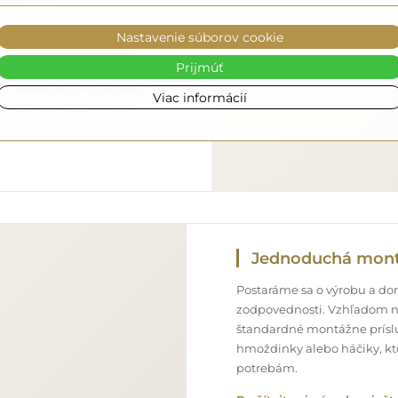
o, aby zrkadlo, ktoré ste si
Nastavenie súborov cookie
ne zdarma. Disponujeme
Prijmúť
onálom, preto vám môžeme
bez dodatočných poplatkov.
Viac informácií
 môžete sa spoľahnúť na
Jednoduchá mon
Postaráme sa o výrobu a doru
zodpovednosti. Vzhľadom n
štandardné montážne príslu
hmoždinky alebo háčiky, kt
potrebám.