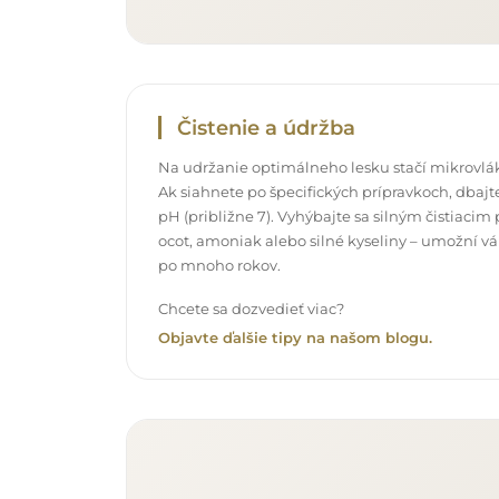
Čistenie a údržba
Na udržanie optimálneho lesku stačí mikrovlák
Ak siahnete po špecifických prípravkoch, dbajte
pH (približne 7). Vyhýbajte sa silným čistiac
ocot, amoniak alebo silné kyseliny – umožní v
po mnoho rokov.
Chcete sa dozvedieť viac?
Objavte ďalšie tipy na našom blogu.