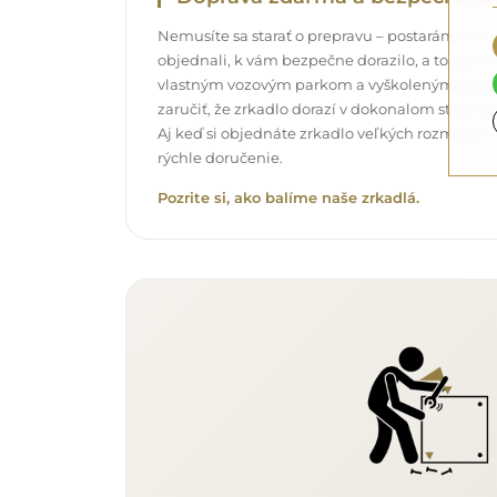
Nemusíte sa starať o prepravu – postaráme sa o t
objednali, k vám bezpečne dorazilo, a to úpl
vlastným vozovým parkom a vyškoleným pers
zaručiť, že zrkadlo dorazí v dokonalom stave, 
Aj keď si objednáte zrkadlo veľkých rozmerov,
rýchle doručenie.
Pozrite si, ako balíme naše zrkadlá.