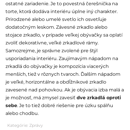
ostatné zariadenie. Je to povestná čerešnička na
torte, ktorá dodáva interiéru úplne iný charakter.
Prirodzené alebo umelé svetlo ich osvetľuje
dodatočným leskom. Závesné zrkadlo alebo
stojace zrkadlo, v prípade veľkej obývačky sa oplatí
zvoliť dekoratívne, veľké zrkadlové rámy.
Samozrejme, je správne zvolené pre štýl
usporiadania interiéru. Zaujímavým nápadom na
zrkadlá do obývačky je kompozícia viacerých
menších, tiež v rôznych tvaroch. Ďalším nápadom
je veľké, horizontálne a obdĺžnikové zrkadlo
zavesené nad pohovkou. Ak je obývacia izba malá a
je možnosť, má zmysel zavesiť
dve zrkadlá oproti
sebe
. Je to tiež dobré riešenie pre úzku spálňu
alebo chodbu.
Kategórie:
Zprávy