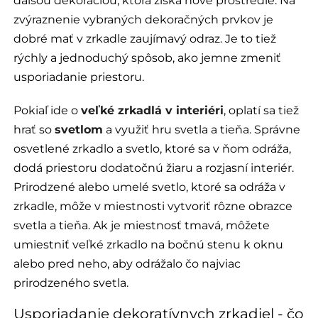
ďalšou dekoráciou, ktorá získa nové prostredie. Na
zvýraznenie vybraných dekoračných prvkov je
dobré mať v zrkadle zaujímavý odraz. Je to tiež
rýchly a jednoduchý spôsob, ako jemne zmeniť
usporiadanie priestoru.
Pokiaľ ide o
veľké zrkadlá v interiéri
, oplatí sa tiež
hrať so
svetlom
a využiť hru svetla a tieňa. Správne
osvetlené zrkadlo a svetlo, ktoré sa v ňom odráža,
dodá priestoru dodatočnú žiaru a rozjasní interiér.
Prirodzené alebo umelé svetlo, ktoré sa odráža v
zrkadle, môže v miestnosti vytvoriť rôzne obrazce
svetla a tieňa. Ak je miestnosť tmavá, môžete
umiestniť veľké zrkadlo na bočnú stenu k oknu
alebo pred neho, aby odrážalo čo najviac
prirodzeného svetla.
Usporiadanie dekoratívnych zrkadiel - čo