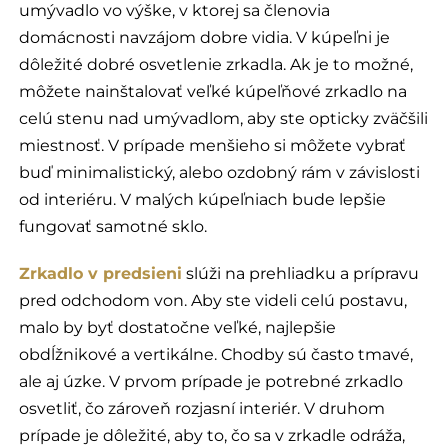
umývadlo vo výške, v ktorej sa členovia
domácnosti navzájom dobre vidia. V kúpeľni je
dôležité dobré osvetlenie zrkadla. Ak je to možné,
môžete nainštalovať veľké kúpeľňové zrkadlo na
celú stenu nad umývadlom, aby ste opticky zväčšili
miestnosť. V prípade menšieho si môžete vybrať
buď minimalistický, alebo ozdobný rám v závislosti
od interiéru. V malých kúpeľniach bude lepšie
fungovať samotné sklo.
Zrkadlo v predsieni
slúži na prehliadku a prípravu
pred odchodom von. Aby ste videli celú postavu,
malo by byť dostatočne veľké, najlepšie
obdĺžnikové a vertikálne. Chodby sú často tmavé,
ale aj úzke. V prvom prípade je potrebné zrkadlo
osvetliť, čo zároveň rozjasní interiér. V druhom
prípade je dôležité, aby to, čo sa v zrkadle odráža,