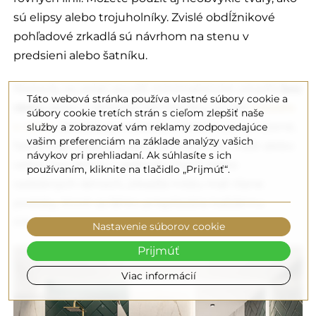
sú elipsy alebo trojuholníky. Zvislé obdĺžnikové
pohľadové zrkadlá sú návrhom na stenu v
predsieni alebo šatníku.
Niekedy sa oplatí použiť minimalistické zrkadlá
bez
Táto webová stránka používa vlastné súbory cookie a
rámu
alebo v závislosti od interiéru použiť
zrkadlo
súbory cookie tretích strán s cieľom zlepšiť naše
služby a zobrazovať vám reklamy zodpovedajúce
v ráme
. Dôležitý je materiál, z ktorého je vyrobené,
vašim preferenciám na základe analýzy vašich
farba, tvar, veľkosť a dekoratívne prvky. Malé alebo
návykov pri prehliadaní. Ak súhlasíte s ich
veľké, bez rámov, v jednoduchých alebo
používaním, kliknite na tlačidlo „Prijmúť“.
ozdobných rámoch, zrkadlá môžu mať rôzne
podoby, ktoré sa ľahko prispôsobia každému
interiéru.
Nastavenie súborov cookie
Prijmúť
Viac informácií