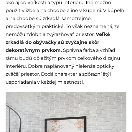
ako aj od veľkosti a typu interiéru. Iné možno
použiť v izbe a na chodbe a iné v kúpeľni. V kúpeľni
a na chodbe sú zrkadlá, samozrejme,
predovšetkým praktické. To však neznamená, že
nemôžu zdobiť a zvýrazňovať priestor.
Veľké
zrkadlá do obývačky sú zvyčajne skôr
dekoratívnym prvkom.
Správna farba a vzhľad
rámu budú dôležitým prvkom celkového dizajnu
interiéru. Dobre naplánovaný nielenže opticky
zväčší priestor. Dodá charakter a zdôrazní štýl
usporiadania v každej miestnosti.