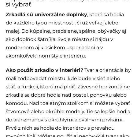
si vybrať
Zrkadlá sú univerzálne doplnky
, ktoré sa hodia
do každého typu miestnosti, či už veľkej alebo
malej. Do kúpeľne, predsiene, spálne, obývačky aj
ako doplnok šatníka. Svoje miesto si nájdu v
modernom aj klasickom usporiadaní a v
akomkoľvek inom štýle interiéru.
Ako použiť zrkadlo v interiéri?
Tvar a orientácia by
mali zodpovedať miestu, kde bude visieť alebo
stáť, a funkcii, ktorú má plniť. Závesné horizontálne
zrkadlá sa dobre hodia nad posteľ, pohovku alebo
komodu. Nad toaletným stolíkom si môžete vybrať
štvorcové alebo okrúhle modely. Tie sa lepšie hodia
do aranžmánov s okrúhlymi a oválnymi prvkami.
Prvé z nich sa hodia do interiérov s prevahou
rovných línií. Môžete použiť aj neobvyklé tvary, ako