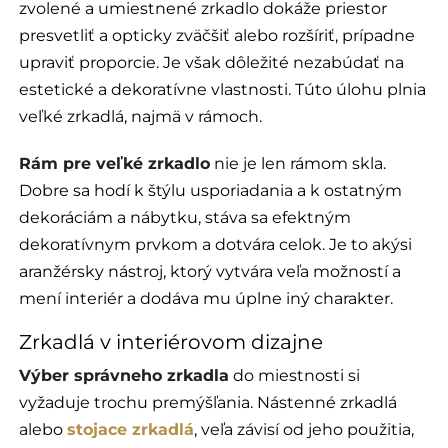
zvolené a umiestnené zrkadlo dokáže priestor
presvetliť a opticky zväčšiť alebo rozšíriť, prípadne
upraviť proporcie. Je však dôležité nezabúdať na
estetické a dekoratívne vlastnosti. Túto úlohu plnia
veľké zrkadlá, najmä v rámoch.
Rám pre veľké zrkadlo
nie je len rámom skla.
Dobre sa hodí k štýlu usporiadania a k ostatným
dekoráciám a nábytku, stáva sa efektným
dekoratívnym prvkom a dotvára celok. Je to akýsi
aranžérsky nástroj, ktorý vytvára veľa možností a
mení interiér a dodáva mu úplne iný charakter.
Zrkadlá v interiérovom dizajne
Výber správneho zrkadla
do miestnosti si
vyžaduje trochu premýšľania. Nástenné zrkadlá
alebo
stojace zrkadlá
, veľa závisí od jeho použitia,