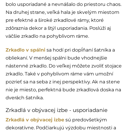
bolo usporiadané a nevnášalo do priestoru chaos.
Na druhej strane, veľká hala je skvelým miestom
pre efektné a široké zrkadlové rámy, ktoré
zdôraznia dekor a štýl usporiadania. Poslúži aj
väčšie zrkadlo na pohyblivom ráme.
Zrkadlo v spálni
sa hodí pri dopĺňaní šatníka a
obliekaní. V menšej spálni bude vhodnejšie
nástenné zrkadlo. Do veľkej môžete zvoliť stojace
zrkadlo. Také v pohyblivom ráme vám umožní
pozrieť sa na seba z inej perspektívy. Ak na stene
nie je miesto, perfektná bude zrkadlová doska na
dverách šatníka.
Zrkadlá v obývacej izbe - usporiadanie
Zrkadlá v obývacej izbe
sú predovšetkým
dekoratívne. Podčiarkujú výzdobu miestnosti a