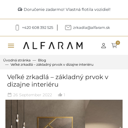
delivery_truck_speed
Doručenie zadarmo! Vlastná flotila vozidiel!
+420 608 392 525
zrkadla@alfaram.sk
menu
0
Úvodná stránka
Blog
Veľké zrkadlá – základný prvok v dizajne interiéru
Veľké zrkadlá – základný prvok v
dizajne interiéru
26 September 2022
1
date_range
thumb_up_alt