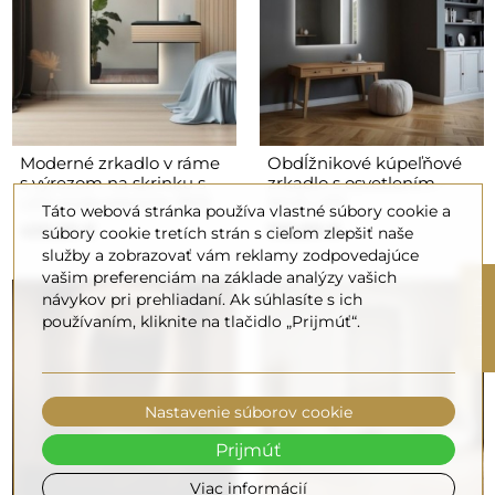
Moderné zrkadlo v ráme
Obdĺžnikové kúpeľňové
s výrezom na skrinku s
zrkadlo s osvetlením -
LED podsvietením 1503
AGIS LED
Táto webová stránka používa vlastné súbory cookie a
430,00 €
100,00 €
súbory cookie tretích strán s cieľom zlepšiť naše
služby a zobrazovať vám reklamy zodpovedajúce
vašim preferenciám na základe analýzy vašich
R
návykov pri prehliadaní. Ak súhlasíte s ich
používaním, kliknite na tlačidlo „Prijmúť“.
F
I
L
T
E
Nastavenie súborov cookie
Prijmúť
Viac informácií