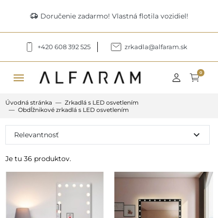
delivery_truck_speed
Doručenie zadarmo! Vlastná flotila vozidiel!
+420 608 392 525
zrkadla@alfaram.sk
menu
0
Úvodná stránka
Zrkadlá s LED osvetlením
Obdĺžnikové zrkadlá s LED osvetlením
expand_more
Relevantnosť
Je tu 36 produktov.