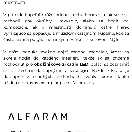
miestnosti.
V prípade kúpeľní môžu pridať trochu kontrastu, ak sme sa
rozhodli pre okrúhly umývadlo, alebo sa hodiť do
kompozície, ak v miestnosti dominujú ostré hrany.
Vynikajúco sa popasujú s mužským dizajnom kúpeľne, kde sa
často siahne po geometrických tvaroch a surovom štýle.
V našej ponuke možno nájsť mnoho modelov, ktoré sa
skvele hodia do každého interiéru, takže ak sa chceme
rozhodnúť pre
obdĺžnikové zrkadlo LED
, oplatí sa zoznámiť
sa s návrhmi dostupnými v katalógu. Každé zrkadlo je
dostupné v mnohých veľkostiach, vďaka čomu ľahko
nájdeme správny exemplár pre naše potreby.