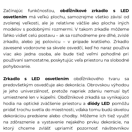
Začínajúc funkčnosťou,
obdĺžnikové zrkadlo s LED
osvetlením
má veľkú plochu, samozrejme všetko závisí od
zvolenej veľkosti, ale je relatívne väčšie ako plocha iných
modelov s podobnými rozmermi. V takom zrkadle môžeme
ľahko vidieť celú postavu – ak sa rozhodneme pre dlhé, zvislé
zrkadlo, alebo jej polovicu – v prípade kratšieho. Zrkadlo
zavesené vodorovne sa skvele osvedčí, keď ho naraz používa
viac ako jedna osoba, ale bude tiež veľmi pohodlné pri
používaní samostatne, poskytujúc veľa priestoru na slobodné
pohybovanie.
Zrkadlo s LED osvetlením
obdĺžnikového tvaru sa
predovšetkým osvedčuje ako dekorácia. Obrovskou výhodou
je jeho univerzálnosť, pretože napriek zdaniu nemusí byť
umiestnené len v kúpeľni. Obdĺžnikové zrkadlá sa vynikajúco
hodia na optické zväčšenie priestoru a
diódy LED
pomôžu
pridať trochu svetla do miestnosti, vďaka tomu budú skvelou
dekoráciou predsiene alebo chodby. Môžeme ich tiež využiť
na zdôraznenie a vystavenie nejakého prvku dekorácie, na
ktorý chceme zvlášť upriamiť pozornosť návštevníkov