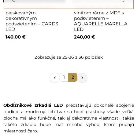
Obdĺžnikové zrkadlo s
Obdĺžnikové zrkadlo v
pieskovaným
vlnitom ráme z MDF s
dekoratívnym
podsvietením –
podsvietením – CARDS
AQUARELLE MARELLA
LED
LED
140,00 €
240,00 €
Zobrazuje sa 25-36 z 36 položiek
1
2


Obdĺžnikové zrkadlá LED
predstavujú dokonalé spojenie
tradície a moderny. Ich tvar sa hodí prakticky všade, veľká
plocha má ako funkčné, tak aj dekoratívne vlastnosti, takže
takéto zrkadlo bude mať mnoho výhod, ktoré pridajú
miestnosti čaro.