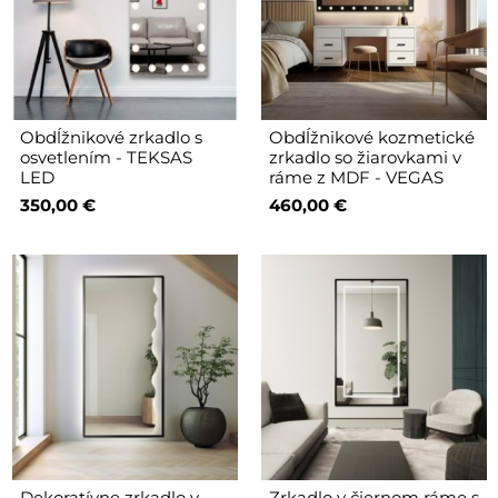
Obdĺžnikové zrkadlo s
Obdĺžnikové kozmetické
osvetlením - TEKSAS
zrkadlo so žiarovkami v
LED
ráme z MDF - VEGAS
350,00 €
460,00 €
Dekoratívne zrkadlo v
Zrkadlo v čiernom ráme s