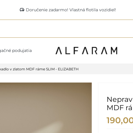
delivery_truck_speed
Doručenie zadarmo! Vlastná flotila vozidiel!
ačné podujatia
rkadlo v zlatom MDF ráme SLIM - ELIZABETH
Nepravi
MDF rá
190,0