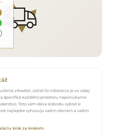
táž
čenie zrkadiel, zatiaľ čo inštalácia je vo vašej
a špecifiká každého priestoru neponúkame
šenstvo. Toto vám dáva slobodu vybrať si
oré najlepšie vyhovujú vašim stenám a vašim
aláciu krok za krokom.