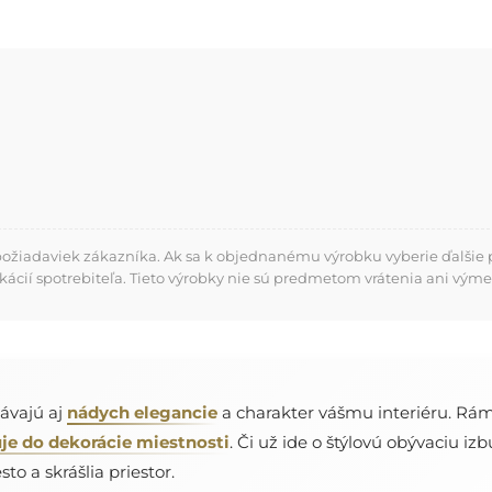
požiadaviek zákazníka. Ak sa k objednanému výrobku vyberie ďalšie p
kácií spotrebiteľa. Tieto výrobky nie sú predmetom vrátenia ani výme
dávajú aj
nádych elegancie
a charakter vášmu interiéru. Rám 
je do dekorácie miestnosti
. Či už ide o štýlovú obývaciu i
to a skrášlia priestor.