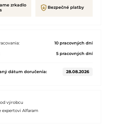
rame zrkadlo
shield_lock
Bezpečné platby
s
acovania:
10 pracovných dní
:
5 pracovných dní
aný dátum doručenia:
28.08.2026
 od výrobcu
e expertovi Alfaram