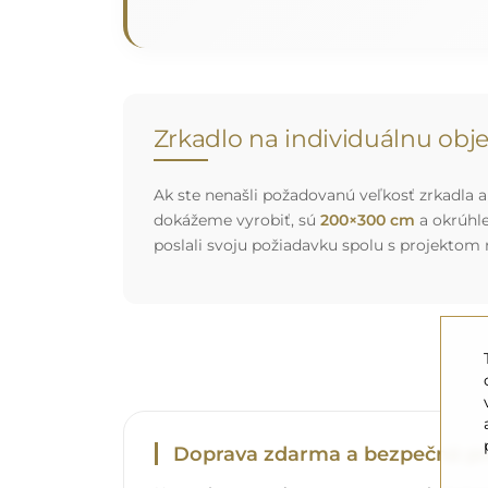
Zrkadlo na individuálnu ob
Ak ste nenašli požadovanú veľkosť zrkadla al
dokážeme vyrobiť, sú
200×300 cm
a okrúhl
poslali svoju požiadavku spolu s projektom
Doprava zdarma a bezpečná pr