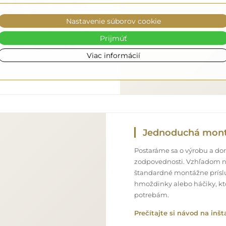
o, aby zrkadlo, ktoré ste si
ne zdarma. Disponujeme
Nastavenie súborov cookie
onálom, preto vám môžeme
bez dodatočných poplatkov.
Prijmúť
 môžete sa spoľahnúť na
Viac informácií
Jednoduchá mon
Postaráme sa o výrobu a doru
zodpovednosti. Vzhľadom n
štandardné montážne príslu
hmoždinky alebo háčiky, kt
potrebám.
Prečítajte si návod na inšt