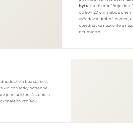
bytu
, ktoré umožňuje doru
do 80×120 cm alebo s priem
vyžadovať drobná pomoc, nap
objednávke nezvolíte a neza
neumiestni.
dnoduché a bez starostí,
e v nich všetky potrebné
re jeho údržbu, čistenie a
o dokonalého vzhľadu.