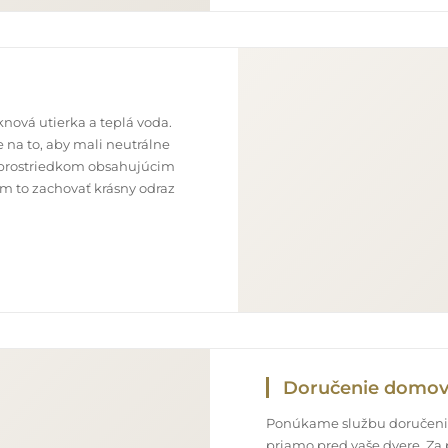
nová utierka a teplá voda.
 na to, aby mali neutrálne
im prostriedkom obsahujúcim
ám to zachovať krásny odraz
Doručenie domo
Ponúkame službu doručenia
priamo pred vaše dvere. Za