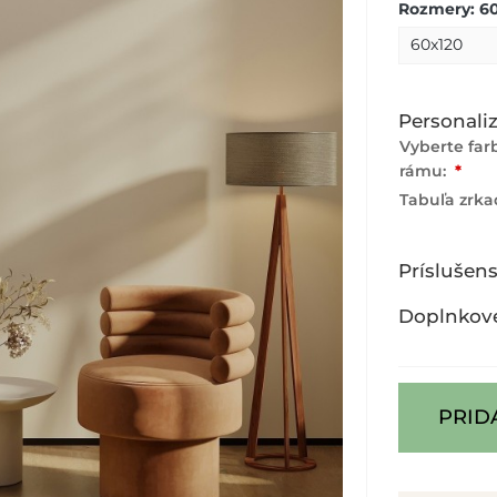
Rozmery: 6
Personaliz
Vyberte fa
rámu:
*
Tabuľa zrka
Príslušen
Doplnkov
PRID