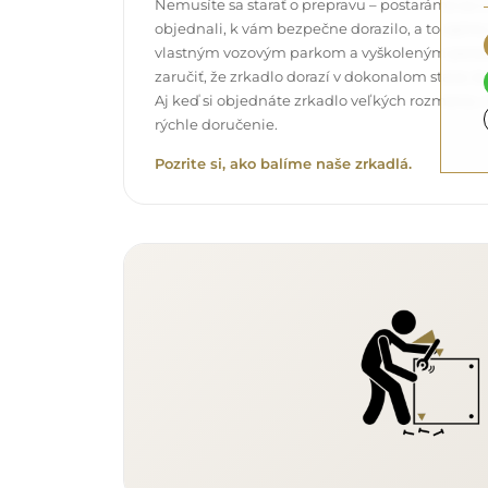
Nemusíte sa starať o prepravu – postaráme sa o t
objednali, k vám bezpečne dorazilo, a to úpl
vlastným vozovým parkom a vyškoleným pers
zaručiť, že zrkadlo dorazí v dokonalom stave, 
Aj keď si objednáte zrkadlo veľkých rozmerov,
rýchle doručenie.
Pozrite si, ako balíme naše zrkadlá.