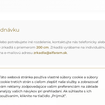
jednávku
ebo potrebujete iné rozdelenie, kontaktujte nás telefonicky aleb
e zrkadlá s priemerom
200 cm
. Zrkadlá vyrábame na individuál
 na e-mailovú adresu
zrkadla@alfaram.sk
.
Táto webová stránka používa vlastné súbory cookie a súbory
cookie tretích strán s cieľom zlepšiť naše služby a zobrazovať
vám reklamy zodpovedajúce vašim preferenciám na základe
analýzy vašich návykov pri prehliadaní. Ak súhlasíte s ich
používaním, kliknite na tlačidlo „Prijmúť“.
eprava