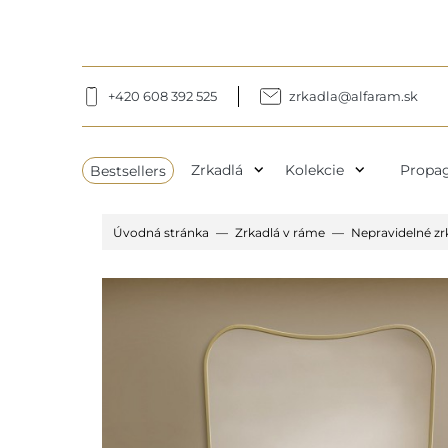
+420 608 392 525
zrkadla@alfaram.sk
expand_more
expand_more
Bestsellers
Zrkadlá
Kolekcie
Propag
Úvodná stránka
Zrkadlá v ráme
Nepravidelné z