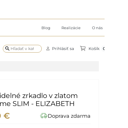
Blog
Realizácie
O nás
search
0
Prihlásiť sa
Košík
delné zrkadlo v zlatom
me SLIM - ELIZABETH
0 €
delivery_truck_speed
Doprava zdarma