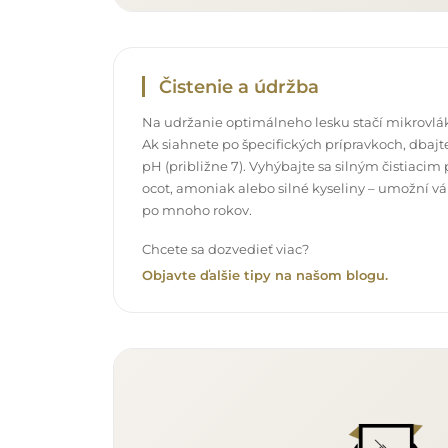
Čistenie a údržba
Na udržanie optimálneho lesku stačí mikrovlák
Ak siahnete po špecifických prípravkoch, dbajte
pH (približne 7). Vyhýbajte sa silným čistiac
ocot, amoniak alebo silné kyseliny – umožní v
po mnoho rokov.
Chcete sa dozvedieť viac?
Objavte ďalšie tipy na našom blogu.