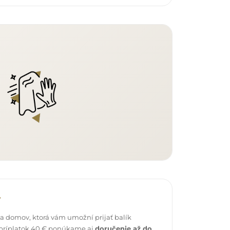
v
 domov, ktorá vám umožní prijať balík
 príplatok 40 € ponúkame aj
doručenie až do