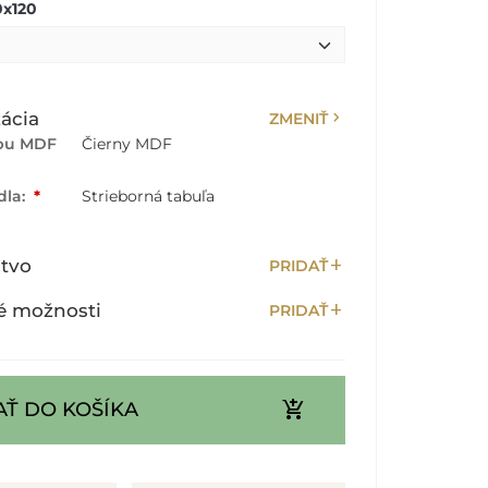
0x120
chevron_right
ácia
ZMENIŤ
rbu MDF
Čierny MDF
dla:
*
Strieborná tabuľa
add
stvo
PRIDAŤ
add
é možnosti
PRIDAŤ
add_shopping_cart
AŤ DO KOŠÍKA