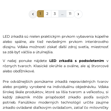
1
2
3
…
11


LED zrkadlá sú nielen praktickým prvkom vybavenia kúpeľne
alebo spálne, ale tiež nevšedným prvkom interiérového
dizajnu. Vďaka možnosti získať ďalší zdroj svetla, miestnosť
sa zdá byť väčšia a útulnejšia.
V našej ponuke nájdete
LED zrkadlá s podsvietením
v
rôznych tvaroch. Klasické okrúhle a oválne, ale aj štvorcové
alebo obdĺžnikové.
Pre odvážnejších ponúkame zrkadlá nepravidelných tvarov
alebo projekty vyrobené na individuálnu objednávku. Vďaka
širokej škále produktov, ktoré sa líšia tvarom a veľkosťou, si
každý zákazník môže prispôsobiť zrkadlo podľa svojich
potrieb. Fanúšikov moderných technológií určite zaujme
zrkadlo ovládané diaľkovým ovládačom, zatiaľ čo milovníčky