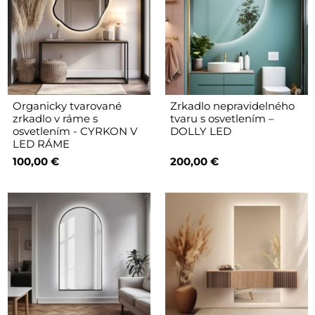
Organicky tvarované
Zrkadlo nepravidelného
zrkadlo v ráme s
tvaru s osvetlením –
osvetlením - CYRKON V
DOLLY LED
LED RÁME
100,00 €
200,00 €