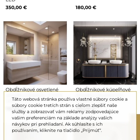
350,00 €
180,00 €
Obdĺžnikové osvetlené
Obdĺžnikové kúpeľňové
zrkadlo s fazetou - FAZA
zrkadlo s osvetlením -
Táto webová stránka používa vlastné súbory cookie a
LED
FLAWIA LED
súbory cookie tretích strán s cieľom zlepšiť naše
110,00 €
180,00 €
služby a zobrazovať vám reklamy zodpovedajúce
vašim preferenciám na základe analýzy vašich
R
návykov pri prehliadaní. Ak súhlasíte s ich
používaním, kliknite na tlačidlo „Prijmúť“.
F
I
L
T
E