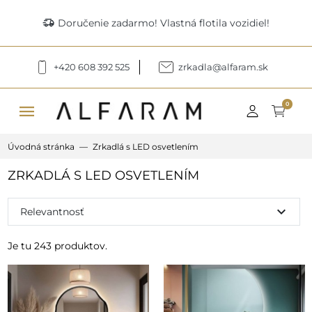
delivery_truck_speed
Doručenie zadarmo! Vlastná flotila vozidiel!
+420 608 392 525
zrkadla@alfaram.sk
menu
0
Úvodná stránka
Zrkadlá s LED osvetlením
ZRKADLÁ S LED OSVETLENÍM
expand_more
Relevantnosť
Je tu 243 produktov.