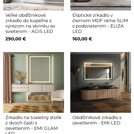
Veľké obdĺžnikové
Eliptické zrkadlo v
zrkadlo do kúpeľne s
čiernom MDF ráme SLIM
výrezom na skrinku so
s podsvietením - ELIZA
svietením - AGIS LED
LED
290,00 €
160,00 €
Zrkadlo na toaletný stolík
Obdĺžnikové zrkadlo s
z dvoch častí s
osvetlením - EMI LED
osvetlením - EMI GLAM
LED