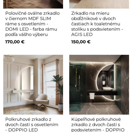
Polovičné oválne zrkadlo
Zrkadlo na mieru
v čiernom MDF SLIM
obdĺžnikové v dvoch
ráme s osvetlením -
častiach k toaletnému
DOMI LED - farba rámu
stolíku s podsvietením -
podľa vášho výberu
AGIS LED
170,00 €
150,00 €
Polkruhové zrkadlo z
Kúpeľňové polkruhové
dvoch častí s osvetlením
zrkadlo z dvoch častí s
- DOPPIO LED
podsvietením - DOPPIO