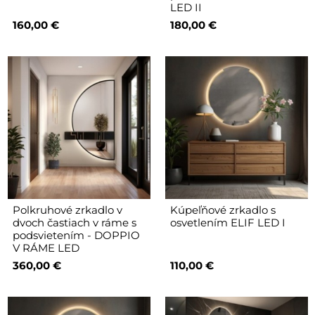
LED II
160,00 €
180,00 €
Polkruhové zrkadlo v
Kúpeľňové zrkadlo s
dvoch častiach v ráme s
osvetlením ELIF LED I
podsvietením - DOPPIO
V RÁME LED
360,00 €
110,00 €