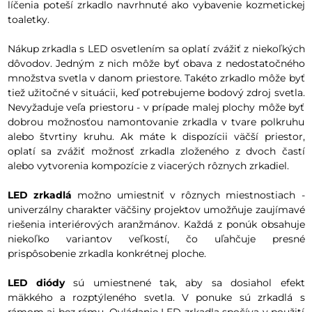
líčenia poteší zrkadlo navrhnuté ako vybavenie kozmetickej
toaletky.
Nákup zrkadla s LED osvetlením sa oplatí zvážiť z niekoľkých
dôvodov. Jedným z nich môže byť obava z nedostatočného
množstva svetla v danom priestore. Takéto zrkadlo môže byť
tiež užitočné v situácii, keď potrebujeme bodový zdroj svetla.
Nevyžaduje veľa priestoru - v prípade malej plochy môže byť
dobrou možnosťou namontovanie zrkadla v tvare polkruhu
alebo štvrtiny kruhu. Ak máte k dispozícii väčší priestor,
oplatí sa zvážiť možnosť zrkadla zloženého z dvoch častí
alebo vytvorenia kompozície z viacerých rôznych zrkadiel.
LED zrkadlá
možno umiestniť v rôznych miestnostiach -
univerzálny charakter väčšiny projektov umožňuje zaujímavé
riešenia interiérových aranžmánov. Každá z ponúk obsahuje
niekoľko variantov veľkostí, čo uľahčuje presné
prispôsobenie zrkadla konkrétnej ploche.
LED diódy
sú umiestnené tak, aby sa dosiahol efekt
mäkkého a rozptýleného svetla. V ponuke sú zrkadlá s
rámom aj bez rámu. Ovládanie LED zrkadla spočíva v použití