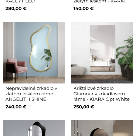
KALCYT LED
zlatým leskom - KARAT
280,00 €
140,00 €
Nepravidelné zrkadlo v
Krištáľové zrkadlo
zlatom lesklom ráme -
Glamour v zrkadlovom
ANGELIT II SHINE
ráme - KIARA OptiWhite
240,00 €
250,00 €