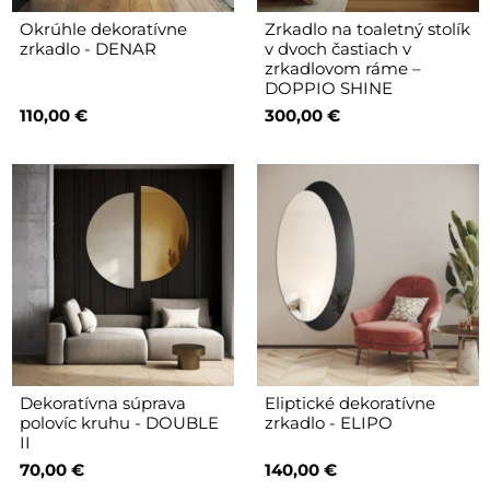
Okrúhle dekoratívne
Zrkadlo na toaletný stolík
zrkadlo - DENAR
v dvoch častiach v
zrkadlovom ráme –
DOPPIO SHINE
110,00 €
300,00 €
Dekoratívna súprava
Eliptické dekoratívne
polovíc kruhu - DOUBLE
zrkadlo - ELIPO
II
70,00 €
140,00 €