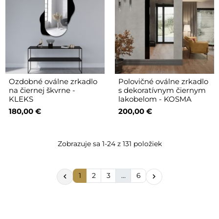
Ozdobné oválne zrkadlo
Polovičné oválne zrkadlo
na čiernej škvrne -
s dekoratívnym čiernym
KLEKS
lakobelom - KOSMA
180,00 €
200,00 €
Zobrazuje sa 1-24 z 131 položiek
1
2
3
…
6

