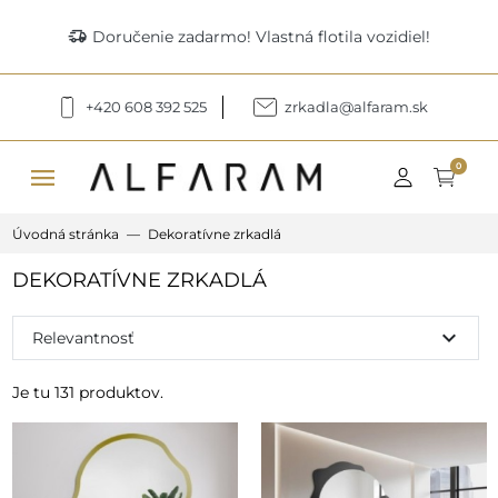
delivery_truck_speed
Doručenie zadarmo! Vlastná flotila vozidiel!
+420 608 392 525
zrkadla@alfaram.sk
menu
0
Úvodná stránka
Dekoratívne zrkadlá
DEKORATÍVNE ZRKADLÁ
expand_more
Relevantnosť
Je tu 131 produktov.