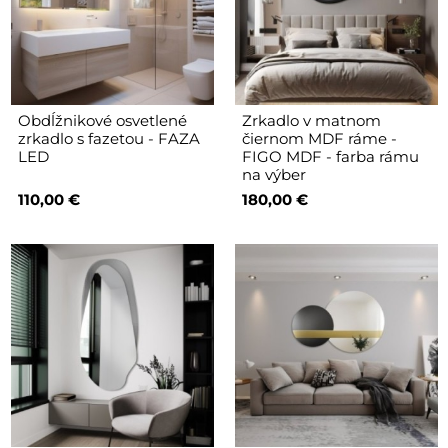
Obdĺžnikové osvetlené
Zrkadlo v matnom
zrkadlo s fazetou - FAZA
čiernom MDF ráme -
LED
FIGO MDF - farba rámu
na výber
110,00 €
180,00 €