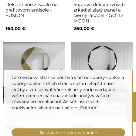
Dekoratívne zrkadlo na
Súprava dekoratívnych
grafitovom antisole -
zrkadiel zlatý panel a
FUSION
čierny lacobel - GOLD
MOON
160,00 €
260,00 €
Táto webová stránka používa vlastné súbory cookie a
súbory cookie tretích strán s cieľom zlepšiť naše
služby a zobrazovať vám reklamy zodpovedajúce
vašim preferenciám na základe analýzy vašich
R
návykov pri prehliadaní. Ak súhlasíte s ich
používaním, kliknite na tlačidlo „Prijmúť“.
Okrúhle dekoratívne
Sedemhranné zrkadlo v
zrkadlo s farebnou panel
kruhovom ráme - HEPTO
F
I
L
T
E
- čierno-zlatá - HENRY
110,00 €
110,00 €
Nastavenie súborov cookie